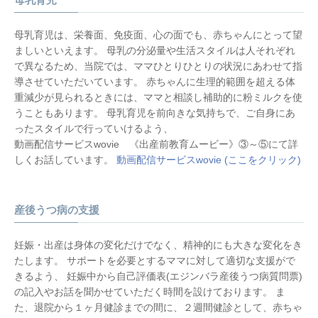
母乳育児は、栄養面、免疫面、心の面でも、赤ちゃんにとって望
ましいといえます。 母乳の分泌量や生活スタイルは人それぞれ
で異なるため、当院では、ママひとりひとりの状況にあわせて指
導させていただいています。 赤ちゃんに生理的範囲を超える体
重減少が見られるときには、ママと相談し補助的に粉ミルクを使
うこともあります。 母乳育児を前向きな気持ちで、ご自身にあ
ったスタイルで行っていけるよう、
動画配信サービスwovie 《出産前教育ムービー》③～⑤にて詳
しくお話しています。
動画配信サービスwovie (ここをクリック)
産後うつ病の支援
妊娠・出産は⾝体の変化だけでなく、精神的にも⼤きな変化をき
たします。 サポートを必要とするママに対して適切な支援がで
きるよう、 妊娠中から⾃⼰評価表(エジンバラ産後うつ病質問票)
の記⼊やお話を聞かせていただく時間を設けております。 ま
た、退院から１ヶ月健診までの間に、２週間健診として、赤ちゃ