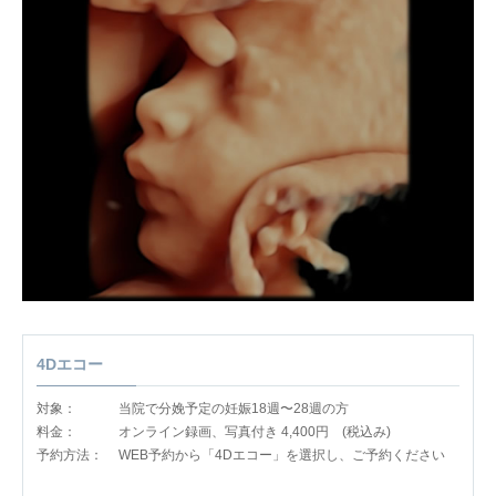
4Dエコー
対象：
当院で分娩予定の妊娠18週〜28週の方
料金：
オンライン録画、写真付き 4,400円 (税込み)
予約方法：
WEB予約から「4Dエコー」を選択し、ご予約ください