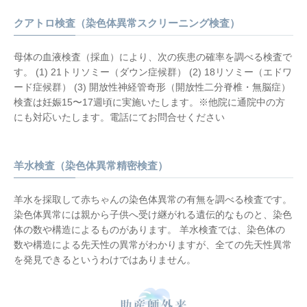
クアトロ検査（染⾊体異常スクリーニング検査）
⺟体の⾎液検査（採⾎）により、次の疾患の確率を調べる検査で
す。 (1) 21トリソミー（ダウン症候群） (2) 18リソミー（エドワ
ード症候群） (3) 開放性神経管奇形（開放性⼆分脊椎・無脳症）
検査は妊娠15〜17週頃に実施いたします。※他院に通院中の方
にも対応いたします。電話にてお問合せください
羊水検査（染色体異常精密検査）
羊水を採取して赤ちゃんの染色体異常の有無を調べる検査です。
染色体異常には親から子供へ受け継がれる遺伝的なものと、染色
体の数や構造によるものがあります。 羊水検査では、染色体の
数や構造による先天性の異常がわかりますが、全ての先天性異常
を発見できるというわけではありません。