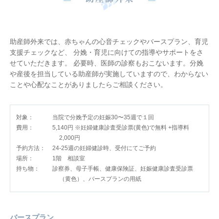
助産師外来では、赤ちゃんの心音チェックやバースプラン、育児
支援チェックなど、 分娩・育児に向けての指導やサポートをさ
せていただきます。 必要時、医師の診察もおこないます。分娩
や産後を担当している助産師が実施していますので、わからない
ことや心配なことがありましたらご相談ください。
対象：
当院で分娩予定の妊娠30〜35週で１回
費用：
5,140円 ※妊婦健康診査受診票(黄色)で無料 +指導料
2,000円
予約方法：
24-25週の妊婦健診時、受付にてご予約
場所：
1階 相談室
持ち物：
診察券、母子手帳、健康保険証、妊娠健康診査受診票
（黄色）、バースプランの用紙
バースプラン