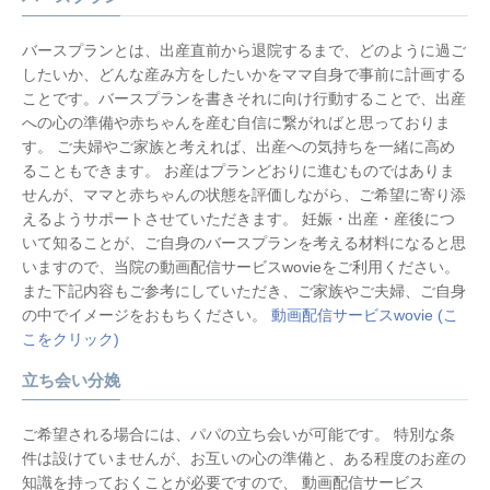
バースプランとは、出産直前から退院するまで、どのように過ご
したいか、どんな産み方をしたいかをママ自身で事前に計画する
ことです。バースプランを書きそれに向け行動することで、出産
への心の準備や赤ちゃんを産む自信に繋がればと思っておりま
す。 ご夫婦やご家族と考えれば、出産への気持ちを一緒に高め
ることもできます。 お産はプランどおりに進むものではありま
せんが、ママと赤ちゃんの状態を評価しながら、ご希望に寄り添
えるようサポートさせていただきます。 妊娠・出産・産後につ
いて知ることが、ご自身のバースプランを考える材料になると思
いますので、当院の動画配信サービスwovieをご利用ください。
また下記内容もご参考にしていただき、ご家族やご夫婦、ご⾃⾝
の中でイメージをおもちください。
動画配信サービスwovie (こ
こをクリック)
立ち会い分娩
ご希望される場合には、パパの立ち会いが可能です。 特別な条
件は設けていませんが、お互いの心の準備と、ある程度のお産の
知識を持っておくことが必要ですので、 動画配信サービス