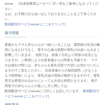
wovie 《出産前教育ムービー》⑦～⑪をご参考になさってくだ
さい。
なお、お子様の立ち会いはしておりませんことをご了承くださ
い。
動画配信サービスwovie (ここをクリック)
母子同室
産後からママと赤ちゃんが一緒にいることは、退院後の生活の練
習になるだけでなく、母子の心身の状態や母乳の分泌へも大きく
影響していきます。 当院では、産後１日目より同室の生活とな
りますが、ご希望により出産直後からの同室も可能です。 ママ
がお疲れの時には、赤ちゃんを新生児室で大切にお預かりいたし
ますのでご安心ください。 出産直後からの頻回授乳（少なくと
も３時間毎）により、母乳分泌の増加が期待できますので、母乳
育児を希望されるかたにとっても大切な時間となります。 母子
同室での赤ちゃんとの過ごし方に関しては、
動画配信サービスwovieにて詳しくお話しています。
動画配信サ
ービスwovie (ここをクリック)
母乳育児