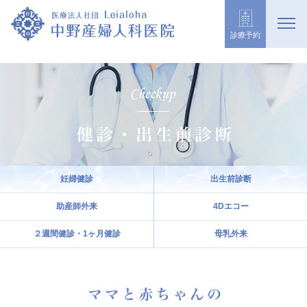
診療予約
妊婦健診
出生前診断
助産師外来
4Dエコー
２週間健診・1ヶ月健診
母乳外来